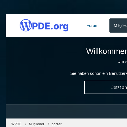
Forum
Mitglie
Willkommen!
Um s
Sie haben schon ein Benutzerk
Jetzt a
WPDE
Mitglieder
porzer