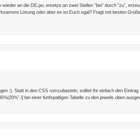
ieder an die DE.po, ersetze an zwei Stellen "bei" durch "zu", erzeug
 wirksamere Lösung oder aber es ist Euch egal? Fragt mit besten Grüß
tlegen :). Statt in den CSS rumzubasteln, solltet Ihr einfach den Ein
5%|20%" /] bei einer fünfspaltigen Tabelle zu den jeweils oben ausg