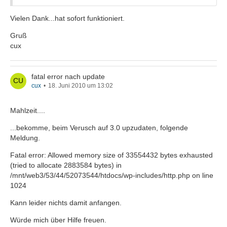
Vielen Dank...hat sofort funktioniert.
Gruß
cux
fatal error nach update
cux
18. Juni 2010 um 13:02
Mahlzeit....
...bekomme, beim Verusch auf 3.0 upzudaten, folgende
Meldung.
Fatal error: Allowed memory size of 33554432 bytes exhausted
(tried to allocate 2883584 bytes) in
/mnt/web3/53/44/52073544/htdocs/wp-includes/http.php on line
1024
Kann leider nichts damit anfangen.
Würde mich über Hilfe freuen.