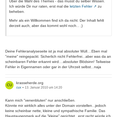
Über die Wahl des Themes - das musst du selber Wissen.
Ich würde Dir nur raten, erst mal die
letzten Fehler
zu
beheben.
Mehr als ein Willkommen find ich da nicht. Der Inhalt fehlt
derzeit auch, aber das kommt wohl noch... ;)
Deine Fehleranalyseseite ist ja mal absoluter Müll....Eben mal
"meine" reingepackt. Sicherlich nicht Fehlerfrei...aber was da an
scheinbaren Fehler erkannt wird....absoluter Blödsinn! Teilweise
Fehler in Eigennamen oder gar in der Uhrzeit selbst...naja
krasseherde.org
cux
13. Januar 2010 um 14:20
Kann mich "venenbluten" nur anschließen.
Könnte mir wirklich alles unter der Domain vorstellen...jedoch
keine scheinbar nette, kleine und sympathische Familie. Das
Hauptaugenmerk auf die "kleine" gerichtet...erst recht würde ich