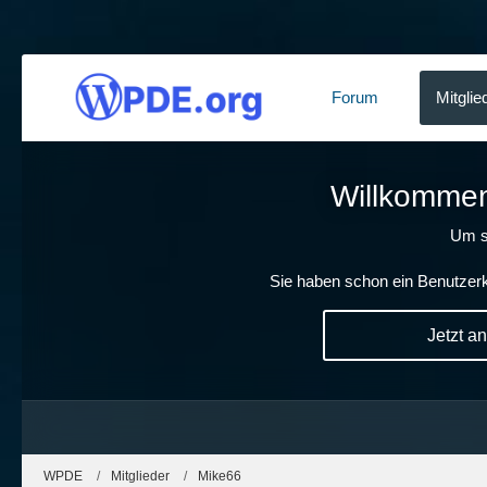
Forum
Mitglie
Willkommen!
Um s
Sie haben schon ein Benutzerk
Jetzt a
WPDE
Mitglieder
Mike66