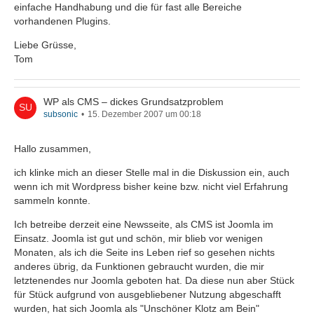
einfache Handhabung und die für fast alle Bereiche
wordpress will doch auch gar kein cms sein und ist auch
vorhandenen Plugins.
nicht so konzipiert.
Liebe Grüsse,
Tom
Amnesty International
zum beispiel ist eine cms-seite
WP als CMS – dickes Grundsatzproblem
(
drupal
), die auch ihre cms-typischen features nutzt
subsonic
15. Dezember 2007 um 00:18
(workflow etc...).
Hallo zusammen,
so etwas mit wordpress zu bauen wäre overkill im quadrat!
andererseits ist es auch unsinn ein cms in einen blog
ich klinke mich an dieser Stelle mal in die Diskussion ein, auch
umwandeln zu wollen - nur vielleicht eher etwas weniger
wenn ich mit Wordpress bisher keine bzw. nicht viel Erfahrung
problematisch.
sammeln konnte.
Ich betreibe derzeit eine Newsseite, als CMS ist Joomla im
Einsatz. Joomla ist gut und schön, mir blieb vor wenigen
Monaten, als ich die Seite ins Leben rief so gesehen nichts
anderes übrig, da Funktionen gebraucht wurden, die mir
letztenendes nur Joomla geboten hat. Da diese nun aber Stück
für Stück aufgrund von ausgebliebener Nutzung abgeschafft
wurden, hat sich Joomla als "Unschöner Klotz am Bein"