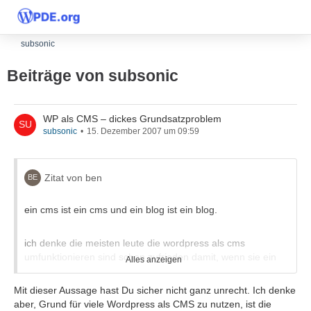
subsonic
Beiträge von subsonic
WP als CMS – dickes Grundsatzproblem
subsonic
15. Dezember 2007 um 09:59
Zitat von ben
ein cms ist ein cms und ein blog ist ein blog.
ich denke die meisten leute die wordpress als cms
umfunktionieren sind schon zufrieden damit, wenn sie ein
Alles anzeigen
paar statische seiten hierarchisch organisieren können.
aber das ist ja noch keine wirkliche cms geschichte.
Mit dieser Aussage hast Du sicher nicht ganz unrecht. Ich denke
aber, Grund für viele Wordpress als CMS zu nutzen, ist die