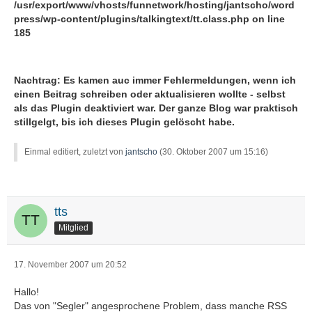
/usr/export/www/vhosts/funnetwork/hosting/jantscho/word
press/wp-content/plugins/talkingtext/tt.class.php
on line
185
Nachtrag: Es kamen auc immer Fehlermeldungen, wenn ich
einen Beitrag schreiben oder aktualisieren wollte - selbst
als das Plugin deaktiviert war. Der ganze Blog war praktisch
stillgelgt, bis ich dieses Plugin gelöscht habe.
Einmal editiert, zuletzt von
jantscho
(
30. Oktober 2007 um 15:16
)
tts
Mitglied
17. November 2007 um 20:52
Hallo!
Das von "Segler" angesprochene Problem, dass manche RSS