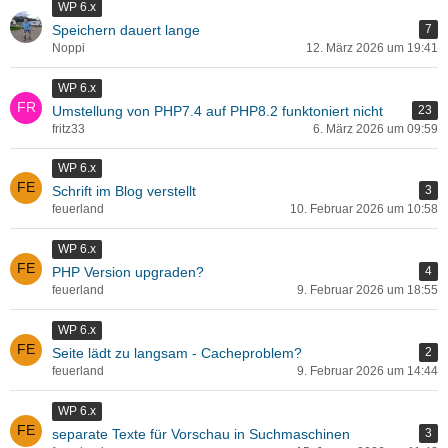
WP 6.x
Speichern dauert lange
7
Noppi
12. März 2026 um 19:41
WP 6.x
Umstellung von PHP7.4 auf PHP8.2 funktoniert nicht
23
fritz33
6. März 2026 um 09:59
WP 6.x
Schrift im Blog verstellt
3
feuerland
10. Februar 2026 um 10:58
WP 6.x
PHP Version upgraden?
4
feuerland
9. Februar 2026 um 18:55
WP 6.x
Seite lädt zu langsam - Cacheproblem?
2
feuerland
9. Februar 2026 um 14:44
WP 6.x
separate Texte für Vorschau in Suchmaschinen
3