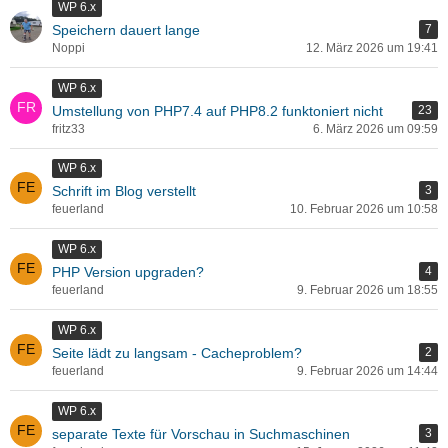
WP 6.x
Speichern dauert lange
7
Noppi
12. März 2026 um 19:41
WP 6.x
Umstellung von PHP7.4 auf PHP8.2 funktoniert nicht
23
fritz33
6. März 2026 um 09:59
WP 6.x
Schrift im Blog verstellt
3
feuerland
10. Februar 2026 um 10:58
WP 6.x
PHP Version upgraden?
4
feuerland
9. Februar 2026 um 18:55
WP 6.x
Seite lädt zu langsam - Cacheproblem?
2
feuerland
9. Februar 2026 um 14:44
WP 6.x
separate Texte für Vorschau in Suchmaschinen
3