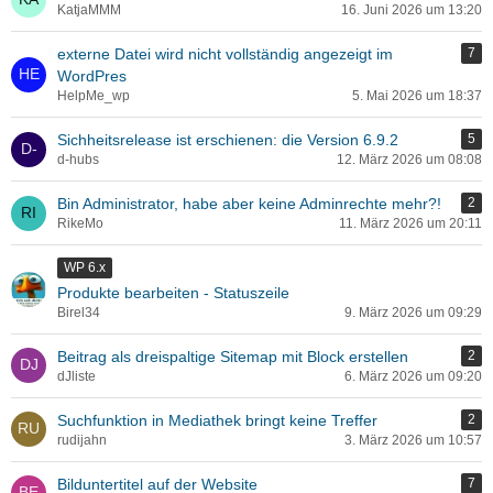
KatjaMMM
16. Juni 2026 um 13:20
externe Datei wird nicht vollständig angezeigt im
7
WordPres
HelpMe_wp
5. Mai 2026 um 18:37
Sichheitsrelease ist erschienen: die Version 6.9.2
5
d-hubs
12. März 2026 um 08:08
Bin Administrator, habe aber keine Adminrechte mehr?!
2
RikeMo
11. März 2026 um 20:11
WP 6.x
Produkte bearbeiten - Statuszeile
Birel34
9. März 2026 um 09:29
Beitrag als dreispaltige Sitemap mit Block erstellen
2
dJliste
6. März 2026 um 09:20
Suchfunktion in Mediathek bringt keine Treffer
2
rudijahn
3. März 2026 um 10:57
Bilduntertitel auf der Website
7